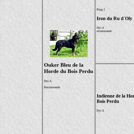
Ring 2
Iron du Ru d´Oly
Dys A
recommande
Ouker Bleu de la
Horde du Bois Perdu
Dys A
Recommande
Indienne de la Ho
Bois Perdu
Dys A